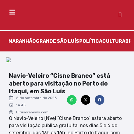
MARANHÃO
GRANDE SÃO LUÍS
POLÍTICA
CULTURA
BR
Navio-Veleiro “Cisne Branco” está
aberto para visitação no Porto do
Itaqui, em São Luís
5 de setembro de 2023
14:45
Difusoranews.com
O Navio-Veleiro (NVe) “Cisne Branco” estará aberto
para visitação pública gratuita, nos dias 5 e 6 de
setembro, das 13h às 16h, no Porto do Itaqui, com