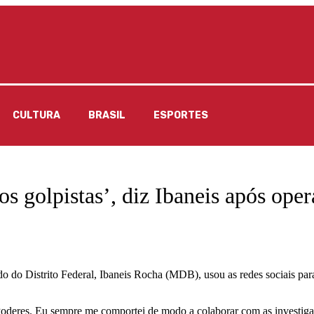
CULTURA
BRASIL
ESPORTES
os golpistas’, diz Ibaneis após ope
ado do Distrito Federal, Ibaneis Rocha (MDB), usou as redes sociais pa
 Poderes. Eu sempre me comportei de modo a colaborar com as investi