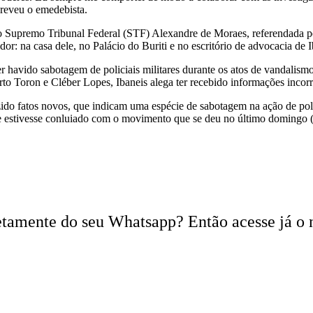
creveu o emedebista.
do Supremo Tribunal Federal (STF) Alexandre de Moraes, referendada pel
: na casa dele, no Palácio do Buriti e no escritório de advocacia de I
ter havido sabotagem de policiais militares durante os atos de vandali
o Toron e Cléber Lopes, Ibaneis alega ter recebido informações incorr
zido fatos novos, que indicam uma espécie de sabotagem na ação de poli
ue estivesse conluiado com o movimento que se deu no último domingo 
iretamente do seu Whatsapp? Então acesse já o 