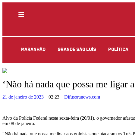
MARANHÃO
GRANDE SÃO LUÍS
POLÍTICA
‘Não há nada que possa me ligar a
21 de janeiro de 2023
02:23
Difusoranews.com
Alvo da Polícia Federal nesta sexta-feira (20/01), o governador afast
em 08 de janeiro.
“Não há nada que possa me ligar aos golpistas que atacaram os Três