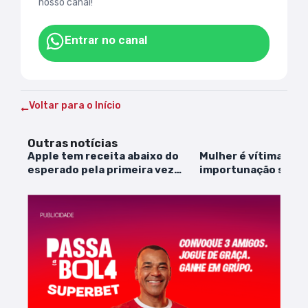
nosso canal!
Entrar no canal
Voltar para o Início
Outras notícias
Apple tem receita abaixo do
Mulher é vítima de
esperado pela primeira vez
importunação sexua
desde 2016
São Paulo a São Luís