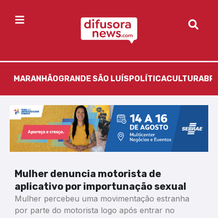
MARANHÃO
GRANDE SÃO LUÍS
POLÍTICA
CULTURA
BR
Mulher denuncia motorista de
aplicativo por importunação sexual
Mulher percebeu uma movimentação estranha
por parte do motorista logo após entrar no