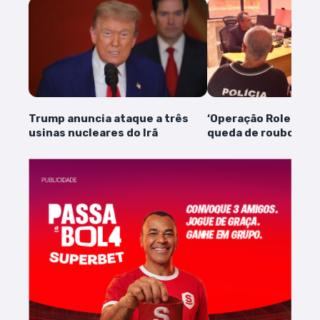
Trump anuncia ataque a três
‘Operação Rolezinho
usinas nucleares do Irã
queda de roubos em 
diz MP