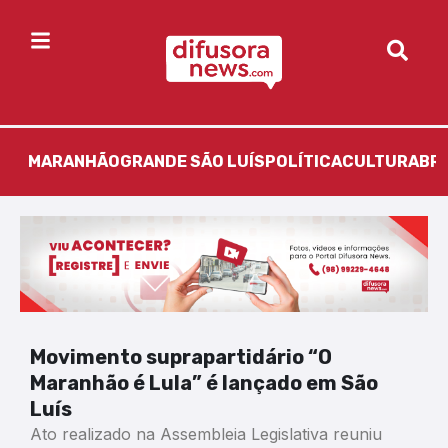
MARANHÃO
GRANDE SÃO LUÍS
POLÍTICA
CULTURA
BR
Movimento suprapartidário “O
Maranhão é Lula” é lançado em São
Luís
Ato realizado na Assembleia Legislativa reuniu