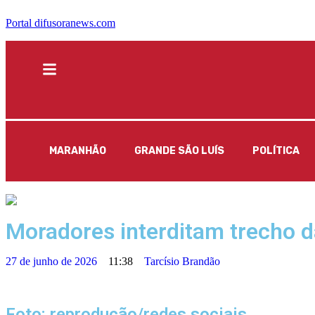
Portal difusoranews.com
MARANHÃO
GRANDE SÃO LUÍS
POLÍTICA
Moradores interditam trecho 
27 de junho de 2026
11:38
Tarcísio Brandão
Foto: reprodução/redes sociais