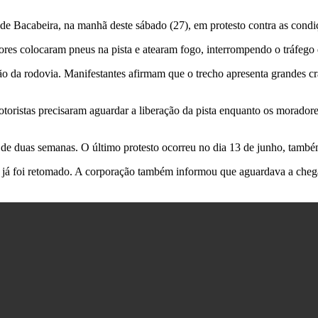
e Bacabeira, na manhã deste sábado (27), em protesto contra as condi
es colocaram pneus na pista e atearam fogo, interrompendo o tráfego de
o da rodovia. Manifestantes afirmam que o trecho apresenta grandes cra
otoristas precisaram aguardar a liberação da pista enquanto os morado
de duas semanas. O último protesto ocorreu no dia 13 de junho, também
s já foi retomado. A corporação também informou que aguardava a che