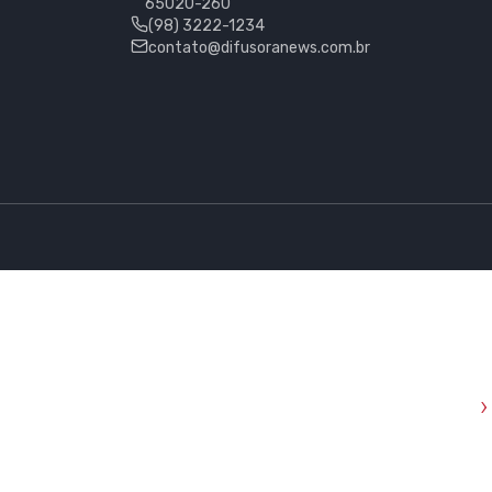
65020-260
(98) 3222-1234
contato@difusoranews.com.br
›