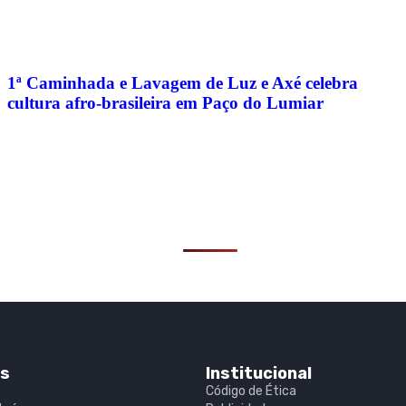
1ª Caminhada e Lavagem de Luz e Axé celebra
cultura afro-brasileira em Paço do Lumiar
is
Institucional
Código de Ética