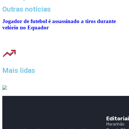
Outras notícias
Jogador de futebol é assassinado a tiros durante
velório no Equador
Mais lidas
Editoria
Maranhão