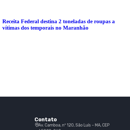
Receita Federal destina 2 toneladas de roupas a
vítimas dos temporais no Maranhão
Contato
Av. Camboa, nº 120, São Luís – MA, CEP