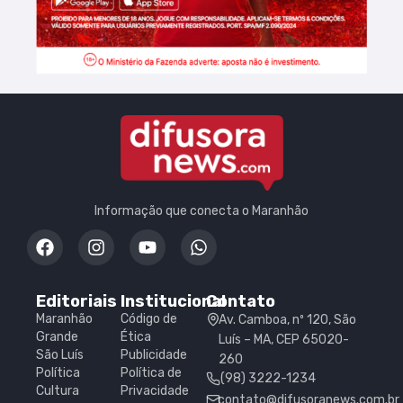
Informação que conecta o Maranhão
Editoriais
Institucional
Contato
Maranhão
Código de
Av. Camboa, nº 120, São
Grande
Ética
Luís – MA, CEP 65020-
São Luís
Publicidade
260
Política
Política de
(98) 3222-1234
Cultura
Privacidade
contato@difusoranews.com.br