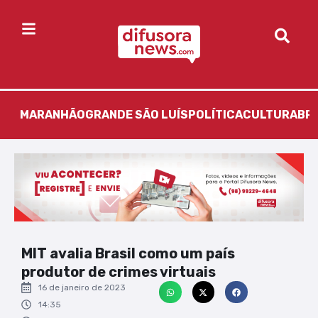
MARANHÃO
GRANDE SÃO LUÍS
POLÍTICA
CULTURA
BR
MIT avalia Brasil como um país
produtor de crimes virtuais
16 de janeiro de 2023
14:35