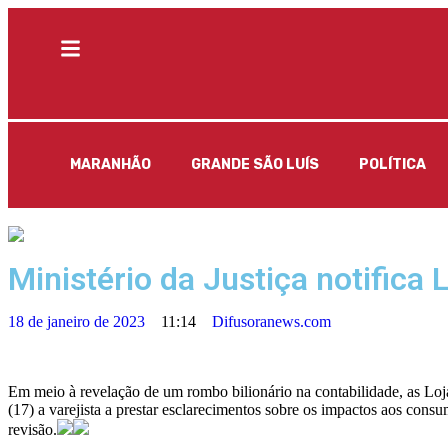
MARANHÃO
GRANDE SÃO LUÍS
POLÍTICA
Ministério da Justiça notifica
18 de janeiro de 2023
11:14
Difusoranews.com
Em meio à revelação de um rombo bilionário na contabilidade, as Loja
(17) a varejista a prestar esclarecimentos sobre os impactos aos con
revisão.