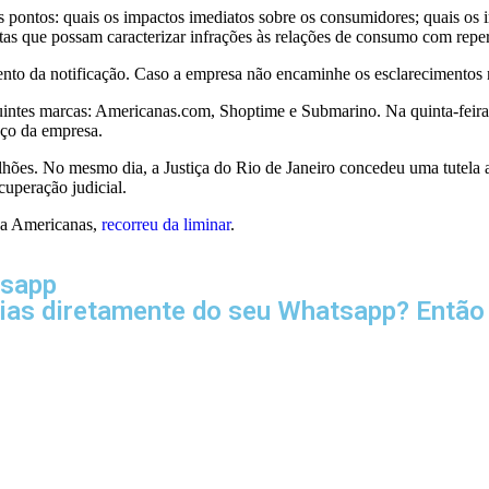
 pontos: quais os impactos imediatos sobre os consumidores; quais os i
tas que possam caracterizar infrações às relações de consumo com repe
ento da notificação. Caso a empresa não encaminhe os esclarecimentos no
ntes marcas: Americanas.com, Shoptime e Submarino. Na quinta-feira (1
nço da empresa.
 bilhões. No mesmo dia, a Justiça do Rio de Janeiro concedeu uma tutela
cuperação judicial.
da Americanas,
recorreu da liminar
.
tsapp
cias diretamente do seu Whatsapp? Então 