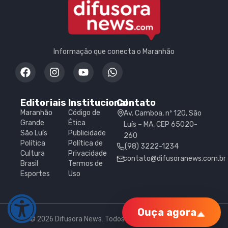
Informação que conecta o Maranhão
Editoriais
Institucional
Contato
Maranhão
Código de
Av. Camboa, nº 120, São
Grande
Ética
Luís – MA, CEP 65020-
São Luís
Publicidade
260
Política
Política de
(98) 3222-1234
Cultura
Privacidade
contato@difusoranews.com.br
Brasil
Termos de
Esportes
Uso
Ouça agora
© 2026 Difusora News. Todos os direitos reservados.