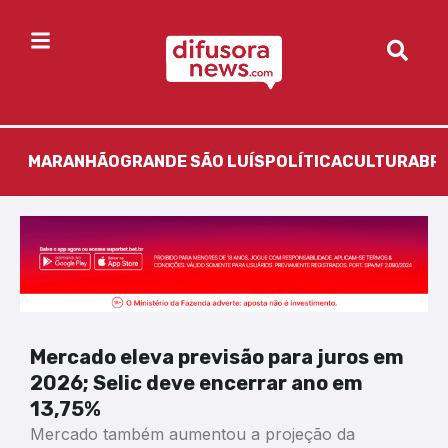
MARANHÃO
GRANDE SÃO LUÍS
POLÍTICA
CULTURA
BR
Mercado eleva previsão para juros em
2026; Selic deve encerrar ano em
13,75%
Mercado também aumentou a projeção da