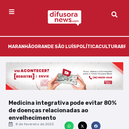
MARANHÃO
GRANDE SÃO LUÍS
POLÍTICA
CULTURA
BR
Medicina integrativa pode evitar 80%
de doenças relacionadas ao
envelhecimento
8 de fevereiro de 2023