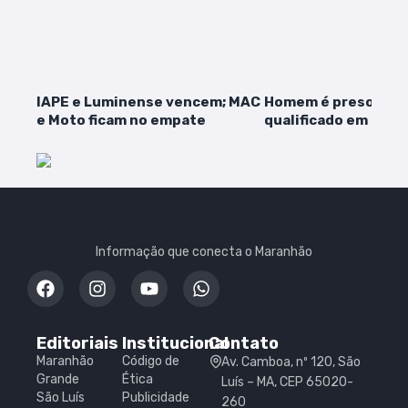
IAPE e Luminense vencem; MAC
Homem é preso por 
e Moto ficam no empate
qualificado em Paço
Informação que conecta o Maranhão
Editoriais
Institucional
Contato
Maranhão
Código de
Av. Camboa, nº 120, São
Grande
Ética
Luís – MA, CEP 65020-
São Luís
Publicidade
260