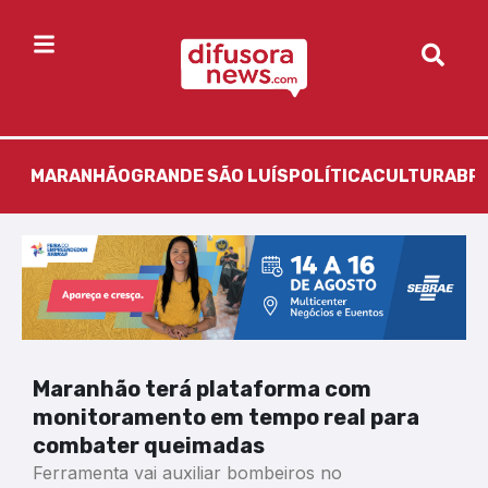
MARANHÃO
GRANDE SÃO LUÍS
POLÍTICA
CULTURA
BR
Maranhão terá plataforma com
monitoramento em tempo real para
combater queimadas
Ferramenta vai auxiliar bombeiros no