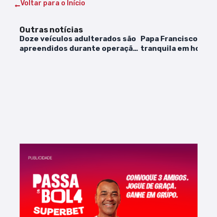
Voltar para o Início
Outras notícias
Doze veículos adulterados são
Papa Francisco tem 
apreendidos durante operação
tranquila em hospit
em Grajaú; duas pessoas foram
apresenta quadro e
presas