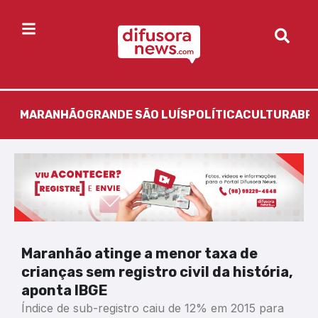
MARANHÃO
GRANDE SÃO LUÍS
POLÍTICA
CULTURA
BR
Maranhão atinge a menor taxa de
crianças sem registro civil da história,
aponta IBGE
Índice de sub-registro caiu de 12% em 2015 para