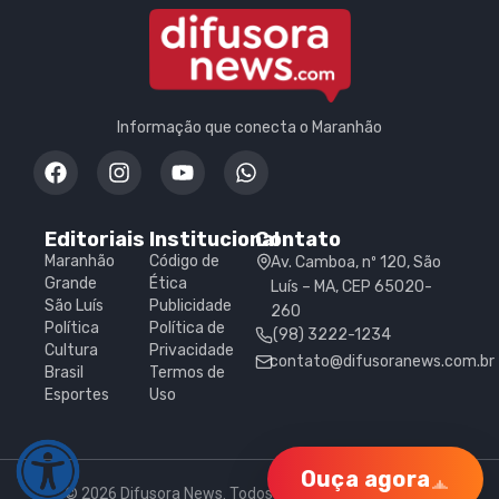
Informação que conecta o Maranhão
Editoriais
Institucional
Contato
Maranhão
Código de
Av. Camboa, nº 120, São
Grande
Ética
Luís – MA, CEP 65020-
São Luís
Publicidade
260
Política
Política de
(98) 3222-1234
Cultura
Privacidade
contato@difusoranews.com.br
Brasil
Termos de
Esportes
Uso
Ouça agora
© 2026 Difusora News. Todos os direitos reservados.