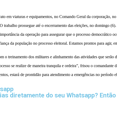
parato em viaturas e equipamentos, no Comando Geral da corporação, n
. O trabalho prossegue até o encerramento das eleições, no domingo (6).
ortância da operação para assegurar que o processo democrático ocor
ança da população no processo eleitoral. Estamos prontos para agir, em
m o treinamento dos militares e alinhamento das atividades que serão 
cesso se realize de maneira tranquila e ordeira”, frisou o comandante 
ntos, estará de prontidão para atendimento a emergências no período ele
tsapp
cias diretamente do seu Whatsapp? Então 