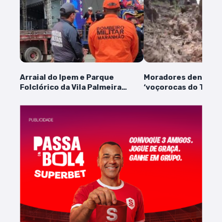
Arraial do Ipem e Parque
Moradores denunci
Folclórico da Vila Palmeira
‘voçorocas do Tibiri
recebem vistoria técnica do
causam transtorno
Corpo de Bombeiros
deixar bairro isolad