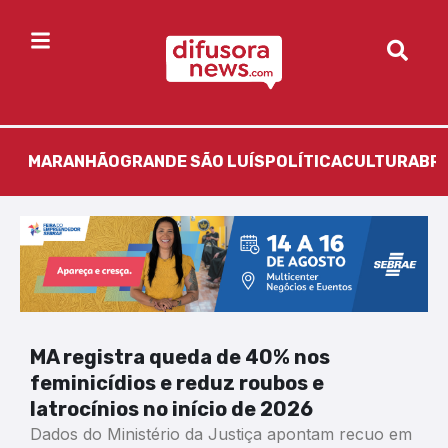
MARANHÃO
GRANDE SÃO LUÍS
POLÍTICA
CULTURA
BR
MA registra queda de 40% nos
feminicídios e reduz roubos e
latrocínios no início de 2026
Dados do Ministério da Justiça apontam recuo em