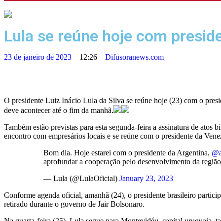
Lula se reúne hoje com preside
23 de janeiro de 2023
12:26
Difusoranews.com
O presidente Luiz Inácio Lula da Silva se reúne hoje (23) com o pres
deve acontecer até o fim da manhã.
Também estão previstas para esta segunda-feira a assinatura de atos 
encontro com empresários locais e se reúne com o presidente da Ven
Bom dia. Hoje estarei com o presidente da Argentina,
@a
aprofundar a cooperação pelo desenvolvimento da região
— Lula (@LulaOficial)
January 23, 2023
Conforme agenda oficial, amanhã (24), o presidente brasileiro partic
retirado durante o governo de Jair Bolsonaro.
Na quarta-feira (25), Lula segue para Montevidéu, capital uruguaia, 