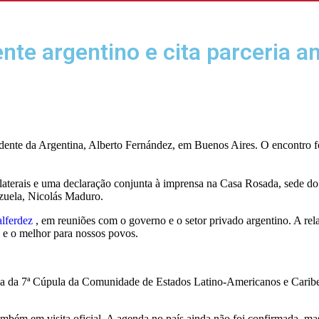
nte argentino e cita parceria an
idente da Argentina, Alberto Fernández, em Buenos Aires. O encontro fo
bilaterais e uma declaração conjunta à imprensa na Casa Rosada, sede d
ezuela, Nicolás Maduro.
lferdez
, em reuniões com o governo e o setor privado argentino. A rela
 e o melhor para nossos povos.
ipa da 7ª Cúpula da Comunidade de Estados Latino-Americanos e Caribenh
também em visita oficial. A agenda no país ainda não foi confirmada, ma