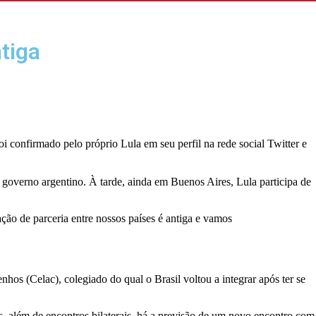
tiga
i confirmado pelo próprio Lula em seu perfil na rede social Twitter e
o governo argentino. À tarde, ainda em Buenos Aires, Lula participa de
ção de parceria entre nossos países é antiga e vamos
os (Celac), colegiado do qual o Brasil voltou a integrar após ter se
s, além de encontros bilaterais, há a previsão de um novo encontro com