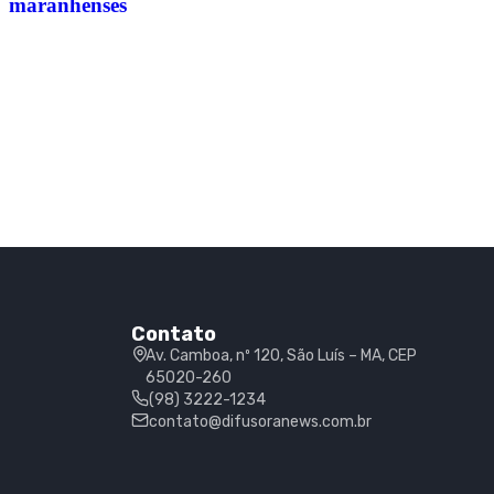
maranhenses
Contato
Av. Camboa, nº 120, São Luís – MA, CEP
65020-260
(98) 3222-1234
contato@difusoranews.com.br