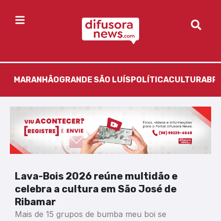
MARANHÃO
GRANDE SÃO LUÍS
POLÍTICA
CULTURA
BR
Lava-Bois 2026 reúne multidão e
celebra a cultura em São José de
Ribamar
Mais de 15 grupos de bumba meu boi se