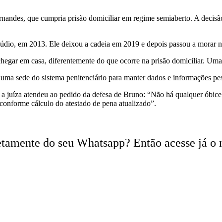
nandes, que cumpria prisão domiciliar em regime semiaberto. A decisão
múdio, em 2013. Ele deixou a cadeia em 2019 e depois passou a morar 
 chegar em casa, diferentemente do que ocorre na prisão domiciliar. Uma
 uma sede do sistema penitenciário para manter dados e informações pes
o, a juíza atendeu ao pedido da defesa de Bruno: “Não há qualquer óbi
 conforme cálculo do atestado de pena atualizado”.
iretamente do seu Whatsapp? Então acesse já o 