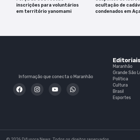
inscrições para voluntários
ocultação de cadáv
em território yanomami
condenados em Aça
Editoriai
Maranhão
Grande São L
Informação que conecta o Maranhão
Política
Cultura
Brasil
Esportes
© 2026 Difusora News. Todos os direitos reservados.