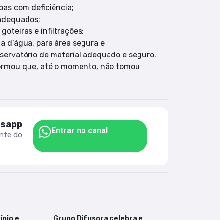
oas com deficiência;
nadequados;
goteiras e infiltrações;
a d’água, para área segura e
eservatório de material adequado e seguro.
formou que, até o momento, não tomou
tsapp
Entrar no canal
ente do
ínio e
Grupo Difusora celebra e