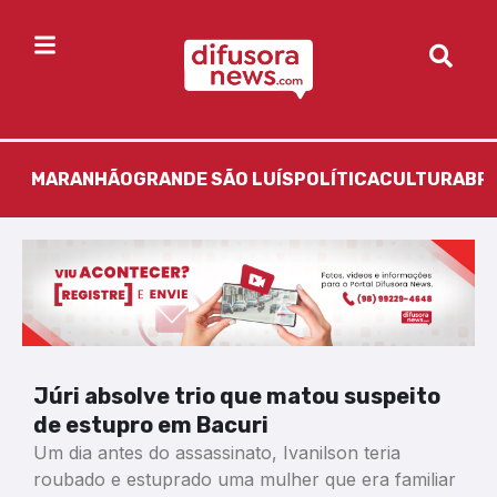
MARANHÃO
GRANDE SÃO LUÍS
POLÍTICA
CULTURA
BR
Júri absolve trio que matou suspeito
de estupro em Bacuri
Um dia antes do assassinato, Ivanilson teria
roubado e estuprado uma mulher que era familiar