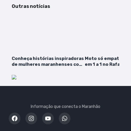
Outras notícias
Conheça histórias inspiradoras
Moto só empata co
de mulheres maranhenses com
em 1 a 1 no Rafael S
força e determinação
Informação que conecta o Maranhão