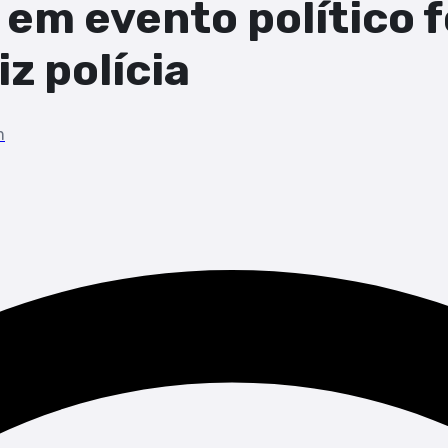
m evento político f
iz polícia
m