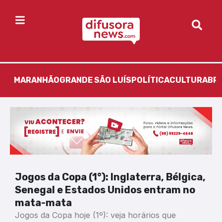
MARANHÃO
GRANDE SÃO LUÍS
POLÍTICA
CULTURA
BR
Jogos da Copa (1°): Inglaterra, Bélgica,
Senegal e Estados Unidos entram no
mata-mata
Jogos da Copa hoje (1º): veja horários que