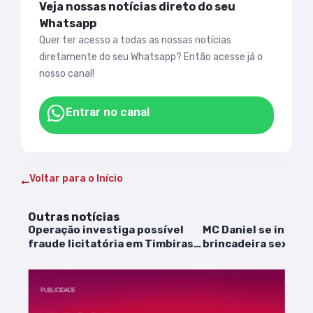
Veja nossas notícias direto do seu
Whatsapp
Quer ter acesso a todas as nossas notícias
diretamente do seu Whatsapp? Então acesse já o
nosso canal!
Entrar no canal
Voltar para o Início
Outras notícias
Operação investiga possível
MC Daniel se incom
fraude licitatória em Timbiras;
brincadeira sexual d
policiais encontram R$ 122 mil
“Eu tenho família”
em espécie na Prefeitura