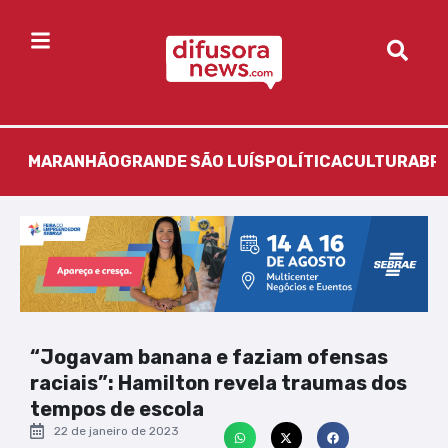
MARANHÃO
GRANDE SÃO LUÍS
POLÍTICA
CULTURA
BR
“Jogavam banana e faziam ofensas
raciais”: Hamilton revela traumas dos
tempos de escola
22 de janeiro de 2023