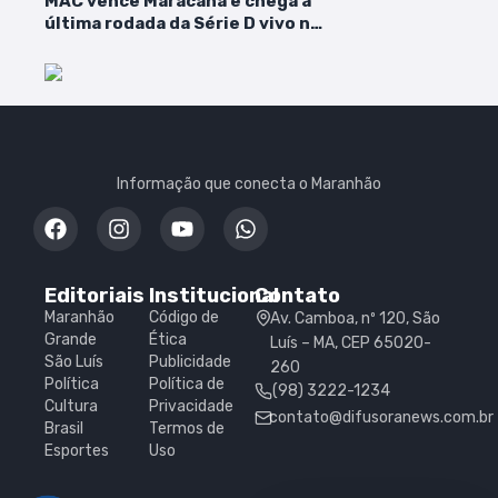
MAC vence Maracanã e chega à
última rodada da Série D vivo na
briga por classificação
Informação que conecta o Maranhão
Editoriais
Institucional
Contato
Maranhão
Código de
Av. Camboa, nº 120, São
Grande
Ética
Luís – MA, CEP 65020-
São Luís
Publicidade
260
Política
Política de
(98) 3222-1234
Cultura
Privacidade
contato@difusoranews.com.br
Brasil
Termos de
Esportes
Uso