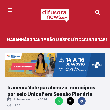
MARANHÃO
GRANDE SÃO LUÍS
POLÍTICA
CULTURA
BR
Iracema Vale parabeniza municípios
por selo Unicef em Sessão Plenária
8 de novembro de 2024
12:28