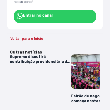
nosso canal!
Entrar no canal
Voltar para o Início
Outras notícias
Supremo discutirá
contribuição previdenciária de
empregada sobre salário-
maternidade
Feirão de negociaçã
começa nesta segun
(23) com descontos