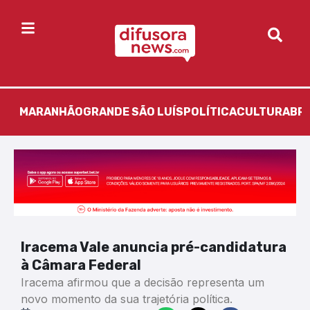
MARANHÃO
GRANDE SÃO LUÍS
POLÍTICA
CULTURA
BR
Iracema Vale anuncia pré-candidatura
à Câmara Federal
Iracema afirmou que a decisão representa um
novo momento da sua trajetória política.