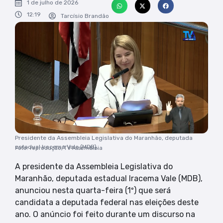
1 de julho de 2026
12:19
Tarcísio Brandão
Presidente da Assembleia Legislativa do Maranhão, deputada
estadual Iracema Vale (MDB),
Foto: reprodução/TV Assembleia
A presidente da Assembleia Legislativa do
Maranhão, deputada estadual Iracema Vale (MDB),
anunciou nesta quarta-feira (1º) que será
candidata a deputada federal nas eleições deste
ano. O anúncio foi feito durante um discurso na