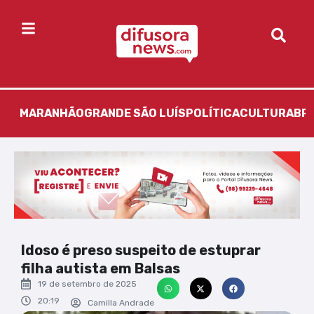
MARANHÃO
GRANDE SÃO LUÍS
POLÍTICA
CULTURA
BR
Idoso é preso suspeito de estuprar
filha autista em Balsas
19 de setembro de 2025
20:19
Camilla Andrade