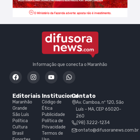
Informação que conecta o Maranhão
Editoriais
Institucional
Contato
Maranhão
Código de
Av. Camboa, nº 120, São
Grande
Ética
Luís – MA, CEP 65020-
São Luís
Publicidade
260
Política
Política de
(98) 3222-1234
Cultura
Privacidade
contato@difusoranews.com.br
Brasil
Termos de
Esportes
Uso