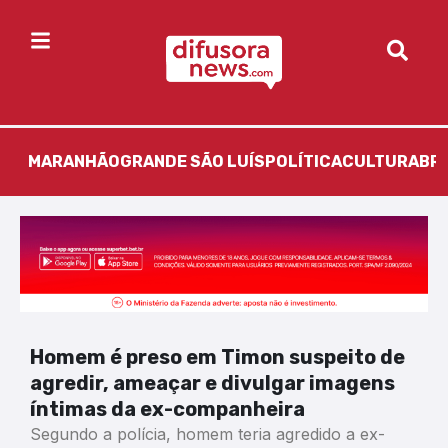
MARANHÃO
GRANDE SÃO LUÍS
POLÍTICA
CULTURA
BR
Homem é preso em Timon suspeito de
agredir, ameaçar e divulgar imagens
íntimas da ex-companheira
Segundo a polícia, homem teria agredido a ex-