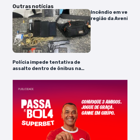
Outras notícias
Incêndio em vegeta
região da Avenida L
contido pelo Corpo 
Bombeiros
Polícia impede tentativa de
assalto dentro de ônibus na
área Itaqui-Bacanga