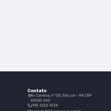
Contato
Av. Camboa, nº 120, São Luís – MA, CEP
65020-260
(98) 3222-1234