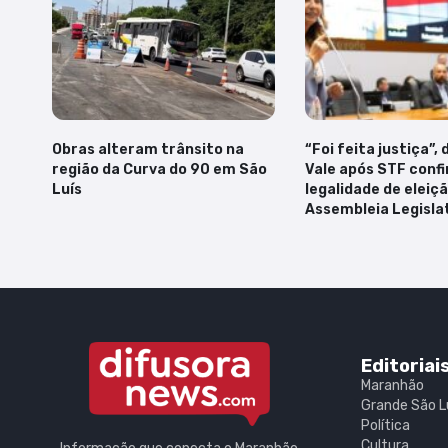
Obras alteram trânsito na
“Foi feita justiça”,
região da Curva do 90 em São
Vale após STF conf
Luís
legalidade de eleiç
Assembleia Legisla
Editoriai
Maranhão
Grande São L
Política
Cultura