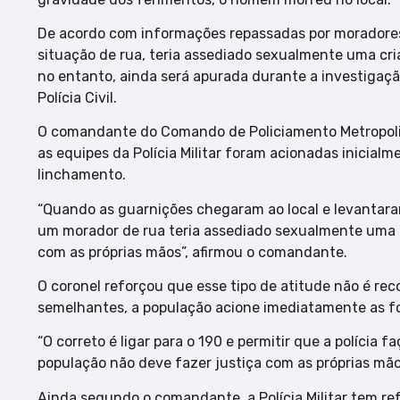
De acordo com informações repassadas por moradores à 
situação de rua, teria assediado sexualmente uma cri
no entanto, ainda será apurada durante a investigaçã
Polícia Civil.
O comandante do Comando de Policiamento Metropoli
as equipes da Polícia Militar foram acionadas inicial
linchamento.
“Quando as guarnições chegaram ao local e levantaram
um morador de rua teria assediado sexualmente uma 
com as próprias mãos”, afirmou o comandante.
O coronel reforçou que esse tipo de atitude não é r
semelhantes, a população acione imediatamente as f
“O correto é ligar para o 190 e permitir que a polícia f
população não deve fazer justiça com as próprias mão
Ainda segundo o comandante, a Polícia Militar tem re