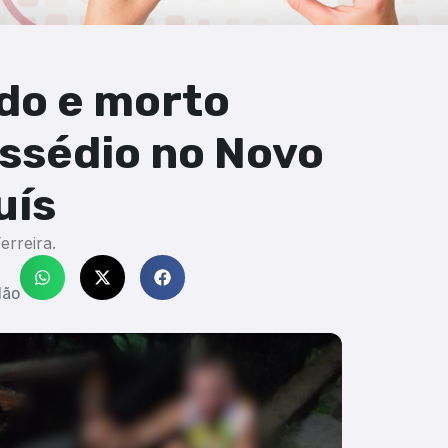
do e morto
assédio no Novo
uís
erreira.
dão