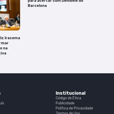
para acertar com Dembélé do
Barcelona
 diz Iracema
irmar
ão na
tiva
s
Institucional
Código de Ética
uís
Publicidade
Política de Privacidade
Termos de Uso