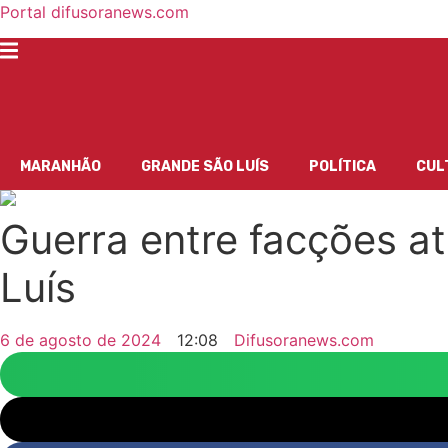
Portal difusoranews.com
MARANHÃO
GRANDE SÃO LUÍS
POLÍTICA
CUL
Guerra entre facções at
Luís
6 de agosto de 2024
12:08
Difusoranews.com