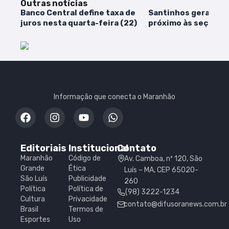
Outras notícias
Banco Central define taxa de
Santinhos geram po
juros nesta quarta-feira (22)
próximo às seções e
São Luís
Informação que conecta o Maranhão
Editoriais
Institucional
Contato
Maranhão
Código de
Av. Camboa, nº 120, São
Grande
Ética
Luís – MA, CEP 65020-
São Luís
Publicidade
260
Política
Política de
(98) 3222-1234
Cultura
Privacidade
contato@difusoranews.com.br
Brasil
Termos de
Esportes
Uso