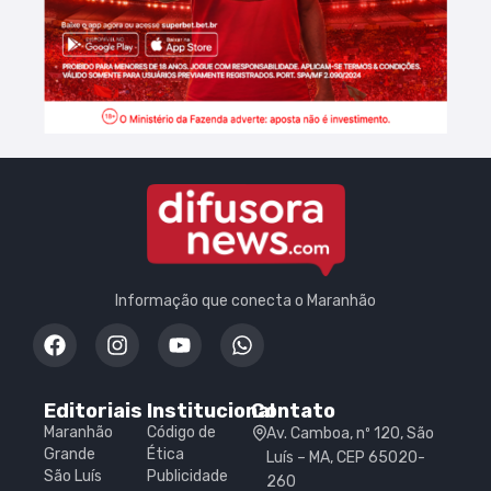
Informação que conecta o Maranhão
Editoriais
Institucional
Contato
Maranhão
Código de
Av. Camboa, nº 120, São
Grande
Ética
Luís – MA, CEP 65020-
São Luís
Publicidade
260