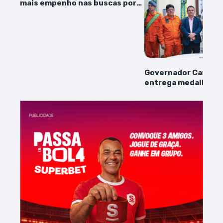
mais empenho nas buscas por
pescador maranhense
desaparecido após naufrágio
no Pará
Governador Carlos 
entrega medalha ao
kitesurfista Bruno 