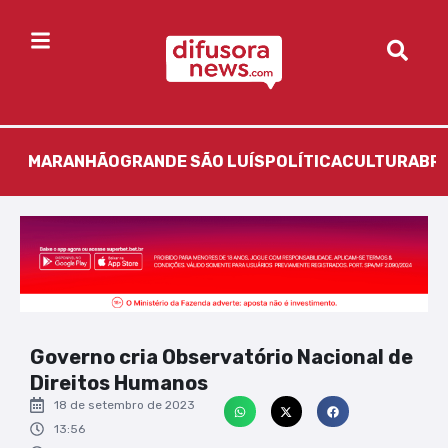
MARANHÃO
GRANDE SÃO LUÍS
POLÍTICA
CULTURA
BR
Governo cria Observatório Nacional de
Direitos Humanos
18 de setembro de 2023
13:56