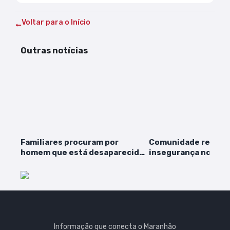
Voltar para o Início
Outras notícias
Familiares procuram por
Comunidade reclam
homem que está desaparecido
insegurança no bair
há mais de um mês
Camboa em São Luís
Informação que conecta o Maranhão