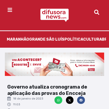
MARANHÃO
GRANDE SÃO LUÍS
POLÍTICA
CULTURA
BR
Governo atualiza cronograma de
aplicação das provas do Encceja
18 de janeiro de 2023
11:03