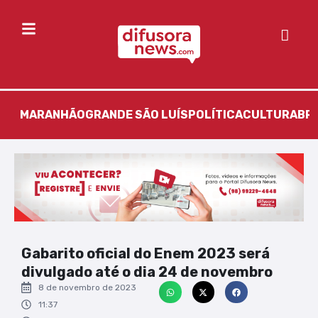
MARANHÃO
GRANDE SÃO LUÍS
POLÍTICA
CULTURA
BR
Gabarito oficial do Enem 2023 será
divulgado até o dia 24 de novembro
8 de novembro de 2023
11:37