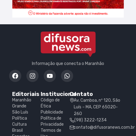
Informação que conecta o Maranhão
Editoriais
Institucional
Contato
Maranhão
Código de
Av. Camboa, nº 120, São
Grande
Ética
Luís – MA, CEP 65020-
São Luís
Publicidade
260
Política
Política de
(98) 3222-1234
Cultura
Privacidade
contato@difusoranews.com.br
Brasil
Termos de