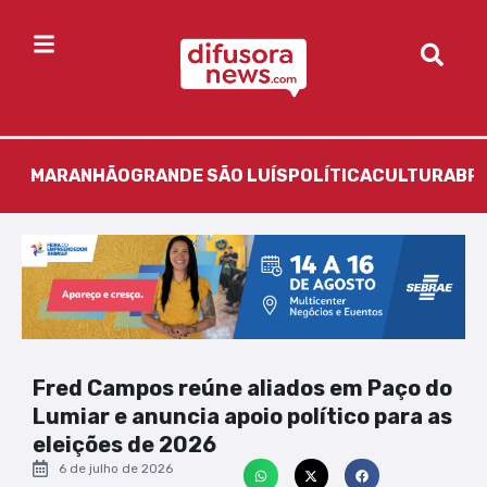
MARANHÃO
GRANDE SÃO LUÍS
POLÍTICA
CULTURA
BR
Fred Campos reúne aliados em Paço do
Lumiar e anuncia apoio político para as
eleições de 2026
6 de julho de 2026