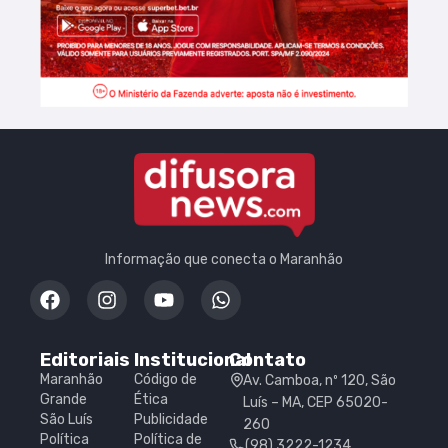
Informação que conecta o Maranhão
Editoriais
Institucional
Contato
Maranhão
Código de
Av. Camboa, nº 120, São
Grande
Ética
Luís – MA, CEP 65020-
São Luís
Publicidade
260
Política
Política de
(98) 3222-1234