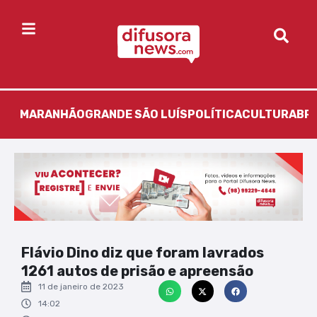
MARANHÃO
GRANDE SÃO LUÍS
POLÍTICA
CULTURA
BR
Flávio Dino diz que foram lavrados
1261 autos de prisão e apreensão
11 de janeiro de 2023
14:02