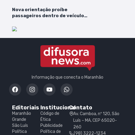
Nova orientação proíbe
passageiros dentro de veículos
no ferry
Informação que conecta o Maranhão
Editoriais
Institucional
Contato
Maranhão
Código de
Av. Camboa, nº 120, São
Grande
Ética
Luís – MA, CEP 65020-
São Luís
Publicidade
260
Política
Política de
(98) 3222-1234