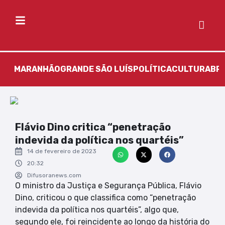
MARANHÃO
GRANDE SÃO LUÍS
POLÍTICA
CULTURA
BR
Flávio Dino critica “penetração
indevida da política nos quartéis”
14 de fevereiro de 2023
20:32
Difusoranews.com
O ministro da Justiça e Segurança Pública, Flávio
Dino, criticou o que classifica como “penetração
indevida da política nos quartéis”, algo que,
segundo ele, foi reincidente ao longo da história do