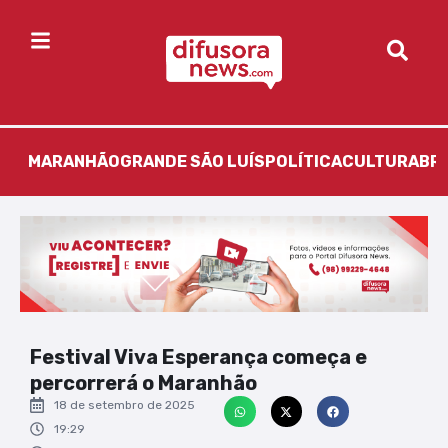
MARANHÃO
GRANDE SÃO LUÍS
POLÍTICA
CULTURA
BR
Festival Viva Esperança começa e
percorrerá o Maranhão
18 de setembro de 2025
19:29