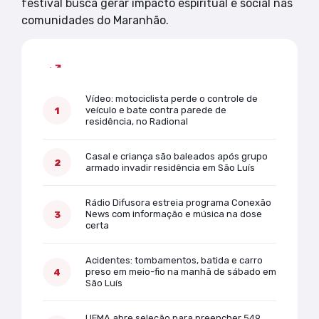
festival busca gerar impacto espiritual e social nas
comunidades do Maranhão.
Mais lidas
Vídeo: motociclista perde o controle de
veículo e bate contra parede de
residência, no Radional
Casal e criança são baleados após grupo
armado invadir residência em São Luís
Rádio Difusora estreia programa Conexão
News com informação e música na dose
certa
Acidentes: tombamentos, batida e carro
preso em meio-fio na manhã de sábado em
São Luís
UFMA abre seleção para preencher 549