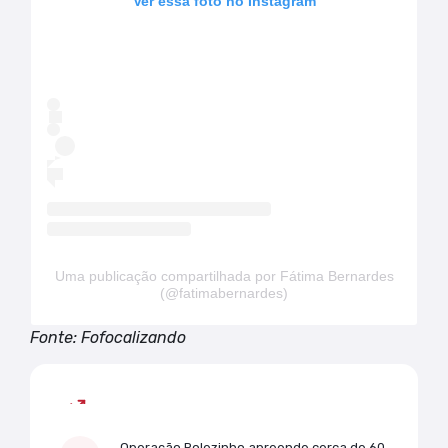
Ver essa foto no Instagram
Uma publicação compartilhada por Fátima Bernardes
(@fatimabernardes)
Fonte: Fofocalizando
Mais lidas
Operação Rolezinho apreende cerca de 60