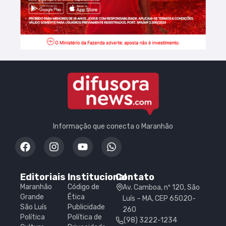
Informação que conecta o Maranhão
Editoriais
Institucional
Contato
Maranhão
Código de
Av. Camboa, nº 120, São
Grande
Ética
Luís – MA, CEP 65020-
São Luís
Publicidade
260
Política
Política de
(98) 3222-1234