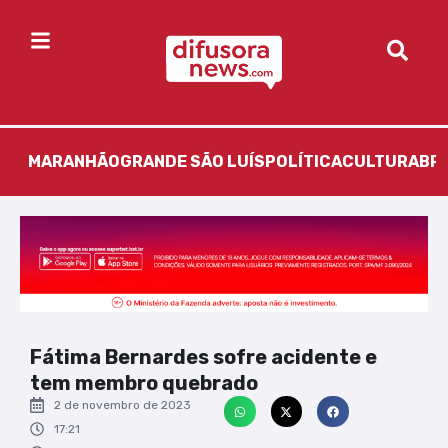
MARANHÃO
GRANDE SÃO LUÍS
POLÍTICA
CULTURA
BR
Fátima Bernardes sofre acidente e
tem membro quebrado
2 de novembro de 2023
17:21