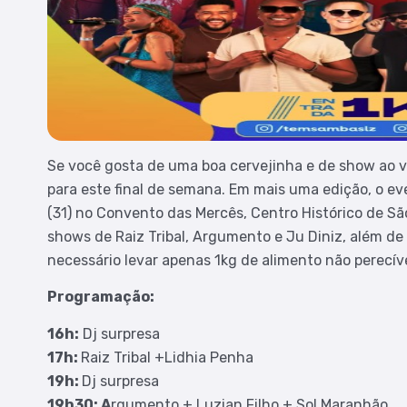
Se você gosta de uma boa cervejinha e de show ao v
para este final de semana. Em mais uma edição, o e
(31) no Convento das Mercês, Centro Histórico de Sã
shows de Raiz Tribal, Argumento e Ju Diniz, além de 
necessário levar apenas 1kg de alimento não perecíve
Programação:
16h:
Dj surpresa
17h:
Raiz Tribal +Lidhia Penha
19h:
Dj surpresa
19h30: A
rgumento + Luzian Filho + Sol Maranhão