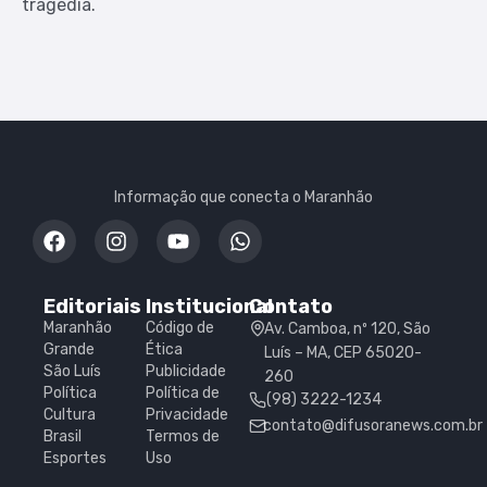
tragédia.
Informação que conecta o Maranhão
Editoriais
Institucional
Contato
Maranhão
Código de
Av. Camboa, nº 120, São
Grande
Ética
Luís – MA, CEP 65020-
São Luís
Publicidade
260
Política
Política de
(98) 3222-1234
Cultura
Privacidade
contato@difusoranews.com.br
Brasil
Termos de
Esportes
Uso