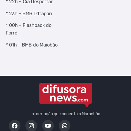
* 22h – Cia Despertar
* 23h – BMB D’Itaparí
* 00h – Flashback do
Forró
* 01h – BMB do Maiobão
Informação que conecta o Maranhão