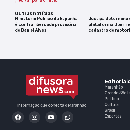
Voltar para o Início
Outras notícias
Ministério Público da Espanha
Justiça determina 
é contra liberdade provisória
plataforma Uber r
de Daniel Alves
cadastro de motor
Editoriai
Maranhão
Grande São L
Política
Cultura
Informação que conecta o Maranhão
Brasil
Esportes