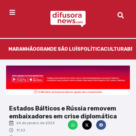
MARANHÃO
GRANDE SÃO LUÍS
POLÍTICA
CULTURA
BR
Estados Bálticos e Rússia removem
embaixadores em crise diplomática
24 de janeiro de 2023
11:33