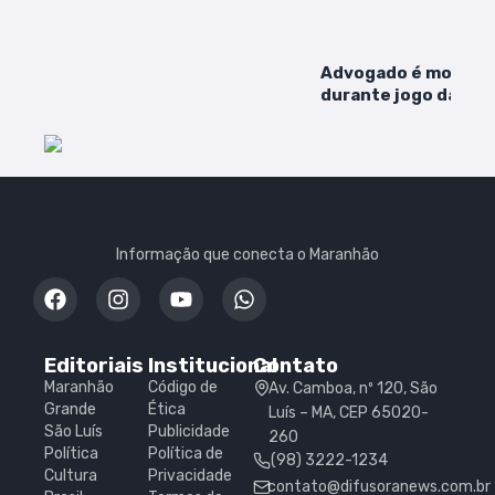
Advogado é morto a 
durante jogo da sel
Santa Luzia do Paru
Informação que conecta o Maranhão
Editoriais
Institucional
Contato
Maranhão
Código de
Av. Camboa, nº 120, São
Grande
Ética
Luís – MA, CEP 65020-
São Luís
Publicidade
260
Política
Política de
(98) 3222-1234
Cultura
Privacidade
contato@difusoranews.com.br