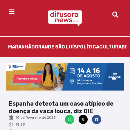
MARANHÃO
GRANDE SÃO LUÍS
POLÍTICA
CULTURA
BR
Espanha detecta um caso atípico de
doença da vaca louca, diz OIE
10 de fevereiro de 2023
18:33