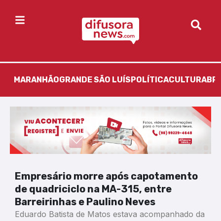
MARANHÃO
GRANDE SÃO LUÍS
POLÍTICA
CULTURA
BR
Empresário morre após capotamento
de quadriciclo na MA-315, entre
Barreirinhas e Paulino Neves
Eduardo Batista de Matos estava acompanhado da