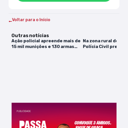
Voltar para o Início
Outras notícias
Ação policial apreende mais de
Na zona rural de São
15 mil munições e 130 armas
Polícia Civil prend
brancas
estupro de vulneráv