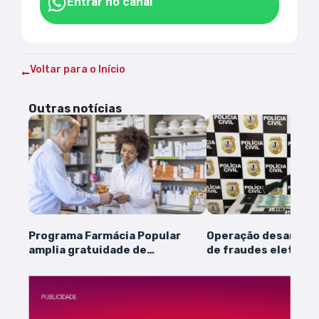
Entrar no canal
Voltar para o Início
Outras notícias
Programa Farmácia Popular
Operação desarticu
amplia gratuidade de
de fraudes eletrôni
medicamentos
apreende R$ 160 mi
Imperatriz