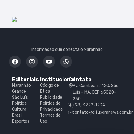
Informação que conecta o Maranhão
Editoriais
Institucional
Contato
Maranhão
Código de
Av. Camboa, nº 120, São
Grande
Ética
Luís – MA, CEP 65020-
São Luís
Publicidade
260
Política
Política de
(98) 3222-1234
Cultura
Privacidade
contato@difusoranews.com.br
Brasil
Termos de
Esportes
Uso