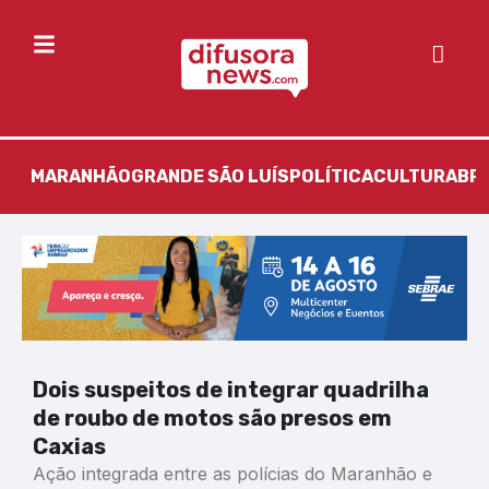
MARANHÃO
GRANDE SÃO LUÍS
POLÍTICA
CULTURA
BR
Dois suspeitos de integrar quadrilha
de roubo de motos são presos em
Caxias
Ação integrada entre as polícias do Maranhão e