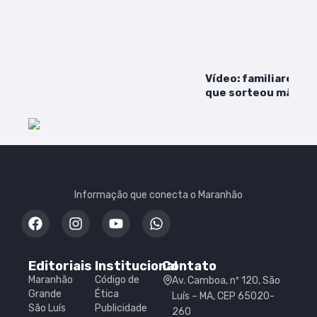
Vídeo: familiares de
que sorteou mãe em
mães já haviam sid
em 2023
Informação que conecta o Maranhão
Editoriais
Institucional
Contato
Maranhão
Código de
Av. Camboa, nº 120, São
Grande
Ética
Luís – MA, CEP 65020-
São Luís
Publicidade
260