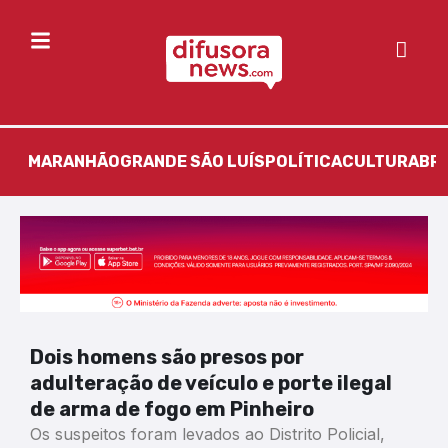
MARANHÃO
GRANDE SÃO LUÍS
POLÍTICA
CULTURA
BR
Dois homens são presos por
adulteração de veículo e porte ilegal
de arma de fogo em Pinheiro
Os suspeitos foram levados ao Distrito Policial,