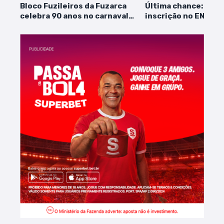
Bloco Fuzileiros da Fuzarca
Última chance: praz
celebra 90 anos no carnaval
inscrição no ENEM s
tradicional da Madre Deus, em
nesta sexta-feira (
São Luís