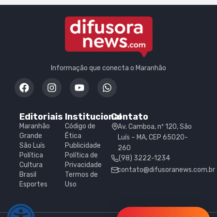
Informação que conecta o Maranhão
Editoriais
Institucional
Contato
Maranhão
Código de
Av. Camboa, nº 120, São
Grande
Ética
Luís – MA, CEP 65020-
São Luís
Publicidade
260
Política
Política de
(98) 3222-1234
Cultura
Privacidade
contato@difusoranews.com.br
Brasil
Termos de
Esportes
Uso