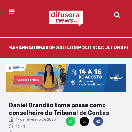
MARANHÃO
GRANDE SÃO LUÍS
POLÍTICA
CULTURA
BR
Daniel Brandão toma posse como
conselheiro do Tribunal de Contas
17 de fevereiro de 2023
18:43