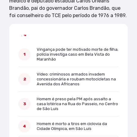
médico e deputado estadual Carlos Orleans
Brandão, pai do governador Carlos Brandão, que
foi conselheiro do TCE pelo período de 1976 a 1989.
Mais lidas
Vingança pode ter motivado morte de filha;
polícia investiga caso em Bela Vista do
Maranhão
Vídeo: criminosos armados invadem
concessionária e roubam motocicletas na
Avenida dos Africanos
Homem é preso pela PM após assalto a
casa lotérica na Rua do Passeio, no Centro
de São Luís
Homem é morto a tiros em ciclovia da
Cidade Olímpica, em São Luís